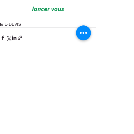
lancer vous
le E-DEVIS
Commentaires
Rédigez un commentaire...
Le petit plus
plombier sur Aywaille
Contact:
Vanbeneden Emmanuel
Le petit plus,