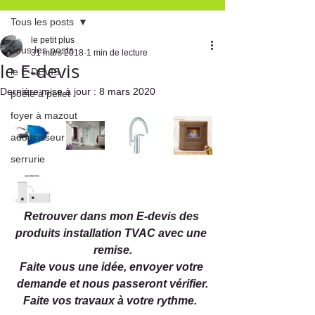
Tous les posts
le petit plus
Tous les posts
31 mars 2018
1 min de lecture
le E-devis
le E-DEVIS
Dernière mise à jour :
8 mars 2020
poêle à pellet
foyer à mazout
adoucisseur
serrurie
Retrouver dans mon E-devis des 
produits installation TVAC avec une 
remise.
Faite vous une idée, envoyer votre 
demande et nous passeront vérifier.
Faite vos travaux à votre rythme.  