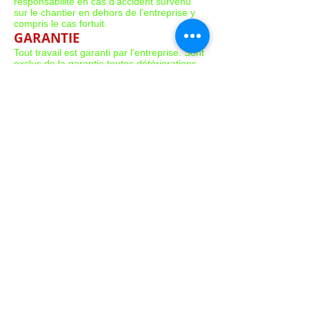
responsabilité en cas d'accident survenu
sur le chantier en dehors de l'entreprise y
compris le cas fortuit.
GARANTIE
Tout travail est garanti par l'entreprise. Sont
exclus de la garantie toutes détériorations
volontaires ou involontaires en dehors de
l'entreprise, un travail exécuté par une
personne étrangère à l'entreprise sur les
prestations garanties, tous dégâts
occasionnés par des forces naturelles,
manuelles, vibrations, non-entretien, tout
travail exécuté par l'entreprise nonobstant
un traitement final de rappel obligatoire,
tous dégâts occasionnés par un véhicule à
moteur ou non, machines diverses ainsi que
ceux résultant des eaux, incendies en ce
compris le cas fortuit. Les erreurs de calcul
ou d'évaluation dans les devis ou cahiers de
charges ne peuvent nous être imputées si
les renseignements qui leur ont servi de
base ont été fournis par le client ou un tiers.
Aucune garantie ne peut être invoquée si le
client demeure débiteur de sommes envers
nous. Toute réclamation concernant les
vices apparents doit être formulée au
moment de la réception définitive et
confirmée par écrit. A défaut, les biens et